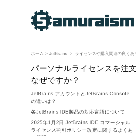
コ
ン
テ
ン
ツ
へ
ホーム
>
JetBrains
>
ライセンスや購入関連の良くあ
ス
キ
パーソナルライセンスを注
ッ
なぜですか？
プ
(Enter
JetBrains アカウントとJetBrains Console
を
の違いは？
押
各JetBrains IDE製品の対応言語について
す)
2025年1月2日 JetBrains IDE コマーシャル
ライセンス割引ポリシー改定に関するよくあ