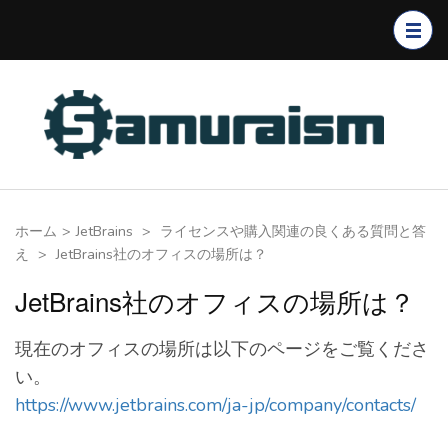
コ
ン
テ
ン
ツ
へ
ス
キ
ホーム
>
JetBrains
>
ライセンスや購入関連の良くある質問と答
ッ
え
>
JetBrains社のオフィスの場所は？
プ
(Enter
JetBrains社のオフィスの場所は？
を
押
現在のオフィスの場所は以下のページをご覧くださ
す)
い。
https://www.jetbrains.com/ja-jp/company/contacts/