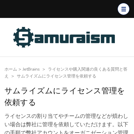
コ
ン
テ
ン
ツ
へ
ス
キ
ホーム
>
JetBrains
>
ライセンスや購入関連の良くある質問と答
ッ
え
>
サムライズムにライセンス管理を依頼する
プ
(Enter
サムライズムにライセンス管理を
を
依頼する
押
す)
ライセンスの割り当てやチームの管理などが煩わし
い場合は弊社に管理を依頼していただけます。以下
の手順で弊社アカウントをオーガニゼーション管理