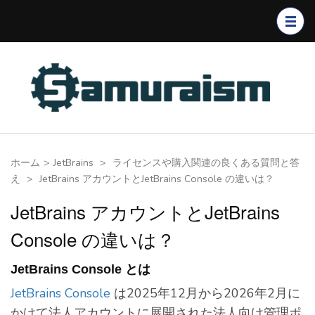
コ
ン
テ
ン
ツ
へ
ス
キ
ホーム
>
JetBrains
>
ライセンスや購入関連の良くある質問と答
ッ
え
>
JetBrains アカウントとJetBrains Console の違いは？
プ
(Enter
JetBrains アカウントとJetBrains
を
Console の違いは？
押
す)
JetBrains Console とは
JetBrains Console
は2025年12月から2026年2月に
かけて法人アカウントに展開された法人向け管理ポ