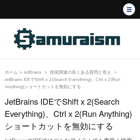
コ
ン
テ
ン
ツ
へ
ス
キ
ホーム
>
JetBrains
>
技術関連の良くある質問と答え
>
ッ
JetBrains IDEでShift x 2(Search Everything)、Ctrl x 2(Run
プ
Anything)ショートカットを無効にする
(Enter
JetBrains IDEでShift x 2(Search
を
押
Everything)、Ctrl x 2(Run Anything)
す)
ショートカットを無効にする