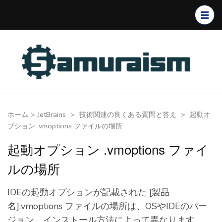
コ
ン
テ
ン
ツ
へ
ス
キ
ホーム
>
JetBrains
>
技術関連の良くある質問と答え
>
起動オ
ッ
プション .vmoptions ファイルの場所
プ
(Enter
起動オプション .vmoptions ファイ
を
ルの場所
押
す)
IDEの起動オプションが記載された [製品
名].vmoptions ファイルの場所は、OSやIDEのバー
ジョン、インストール方法によって異なります。