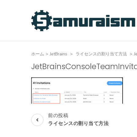
コ
ン
テ
ン
ツ
へ
ホーム
>
JetBrains
>
ライセンスの割り当て方法
>
J
ス
キ
JetBrainsConsoleTeamInvita
ッ
プ
(Enter
を
押
す)
前の投稿
投
ライセンスの割り当て方法
稿