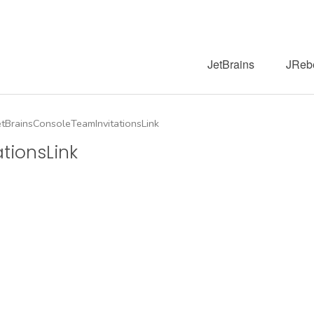
JetBrains
JReb
etBrainsConsoleTeamInvitationsLink
tionsLink