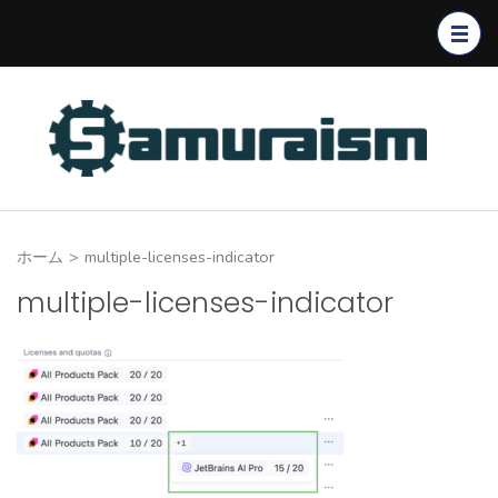
コ
ン
テ
ン
ツ
へ
ス
キ
ホーム
>
multiple-licenses-indicator
ッ
プ
multiple-licenses-indicator
(Enter
を
押
す)