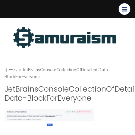
コ
ン
テ
ン
ツ
へ
ス
キ
ホーム
>
JetBrainsConsoleCollectionOfDetailed Data-
ッ
BlockForEveryone
プ
JetBrainsConsoleCollectionOfDetai
(Enter
Data-BlockForEveryone
を
押
す)