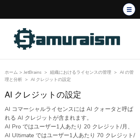
コ
ン
テ
ン
ツ
へ
ス
キ
ホーム
>
JetBrains
>
組織におけるライセンスの管理
>
AI の管
ッ
理と分析
>
AI クレジットの設定
プ
(Enter
AI クレジットの設定
を
押
AI コマーシャルライセンスには AI クォータと呼ば
す)
れる AI クレジットが含まれます。
AI Pro ではユーザー1人あたり 20 クレジット/月、
AI Ultimate ではユーザー1人あたり 70 クレジット/