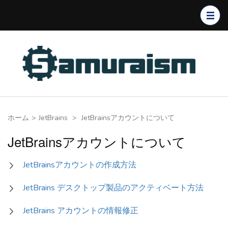
コ
ン
テ
ン
ツ
へ
ス
キ
ホーム
>
JetBrains
>
JetBrainsアカウントについて
ッ
プ
JetBrainsアカウントについて
(Enter
を
JetBrainsアカウントの作成方法
押
JetBrains デスクトップ製品のアクティベート方法
す)
JetBrains アカウントの情報修正