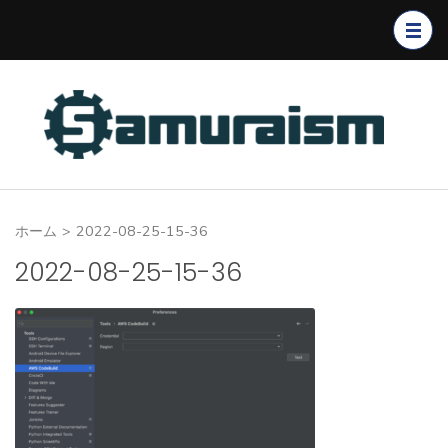
コ
ン
テ
ン
ツ
へ
ス
キ
ホーム
>
2022-08-25-15-36
ッ
プ
2022-08-25-15-36
(Enter
を
押
す)