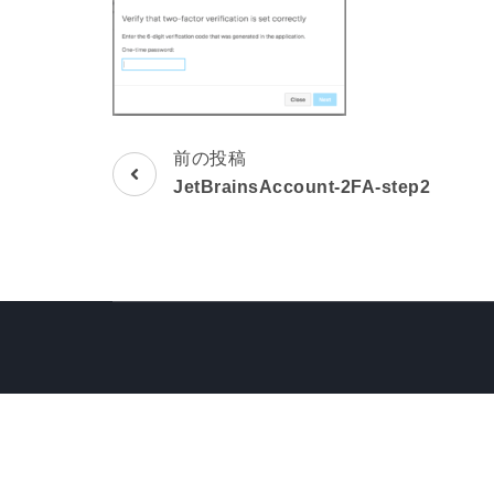
前の投稿
投
JetBrainsAccount-2FA-step2
稿
ナ
ビ
ゲ
ー
シ