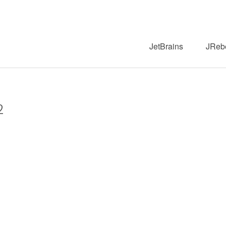
JetBrains
JReb
2