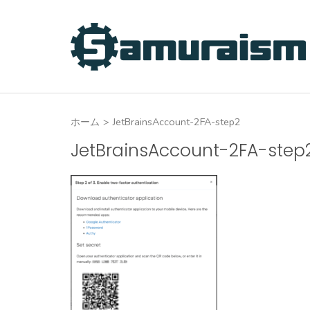
コ
ン
テ
ン
ツ
へ
ホーム
>
JetBrainsAccount-2FA-step2
ス
キ
JetBrainsAccount-2FA-step
ッ
プ
(Enter
を
押
す)