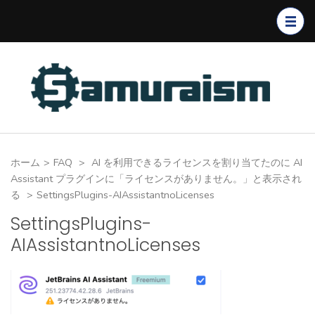
コ
ン
テ
ン
ツ
へ
ス
キ
ホーム
>
FAQ
>
AI を利用できるライセンスを割り当てたのに AI
ッ
Assistant プラグインに「ライセンスがありません。」と表示され
プ
る
>
SettingsPlugins-AIAssistantnoLicenses
(Enter
SettingsPlugins-
を
AIAssistantnoLicenses
押
す)