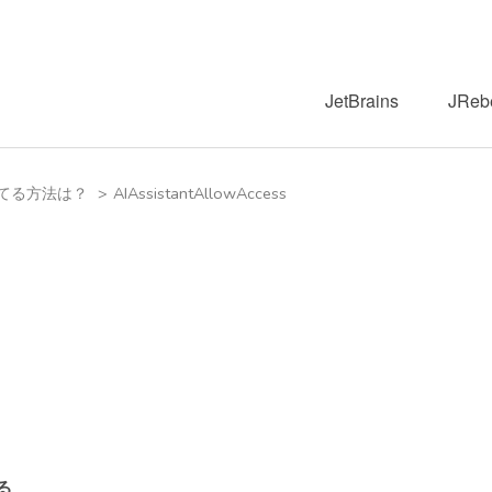
JetBrains
JReb
当てる方法は？
>
AIAssistantAllowAccess
る