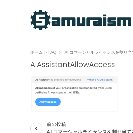
コ
ン
テ
ン
ツ
へ
ホーム
>
FAQ
>
AI コマーシャルライセンスを割り
ス
キ
AIAssistantAllowAccess
ッ
プ
(Enter
を
押
す)
前の投稿
投
AI コマーシャルライセンスを割り当て