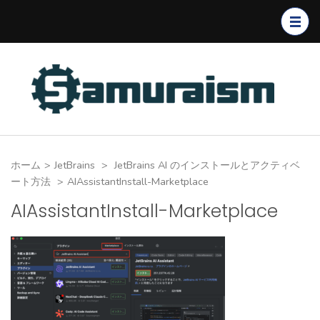
コ
ン
テ
ン
ツ
へ
ス
キ
ホーム
>
JetBrains
>
JetBrains AI のインストールとアクティベ
ッ
ート方法
>
AIAssistantInstall-Marketplace
プ
AIAssistantInstall-Marketplace
(Enter
を
押
す)