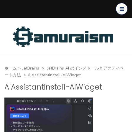
コ
ン
テ
ン
ツ
へ
ス
キ
ホーム
>
JetBrains
>
JetBrains AI のインストールとアクティベ
ッ
ート方法
>
AIAssistantInstall-AIWidget
プ
AIAssistantInstall-AIWidget
(Enter
を
押
す)