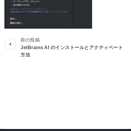
前の投稿
投
JetBrains AI のインストールとアクティベート
稿
方法
ナ
ビ
ゲ
ー
シ
ョ