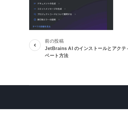
前の投稿
投
JetBrains AI のインストールとアクテ
稿
ベート方法
ナ
ビ
ゲ
ー
シ