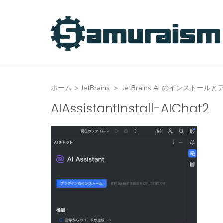
コ
ン
テ
ン
ツ
へ
ホーム
>
JetBrains
>
JetBrains AI のインストー
ス
キ
AIAssistantInstall-AIChat2
ッ
プ
(Enter
を
押
す)