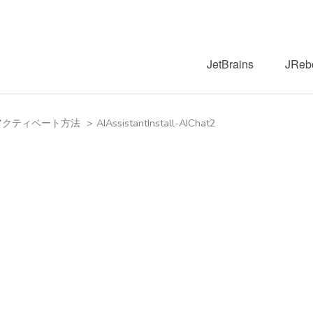
JetBrains
JReb
ルとアクティベート方法
>
AIAssistantInstall-AIChat2