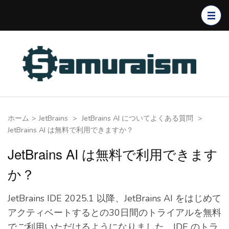
コ
ン
テ
ン
ツ
へ
ス
キ
ホーム
>
JetBrains
>
JetBrains AI についてよくある質問
>
ッ
JetBrains AI は無料で利用できますか？
プ
(Enter
JetBrains AI は無料で利用できます
を
か？
押
す)
JetBrains IDE 2025.1 以降、JetBrains AI をはじめて
アクティベートするとの30日間のトライアルを無料
でご利用いただけるようになりました。IDE のトラ