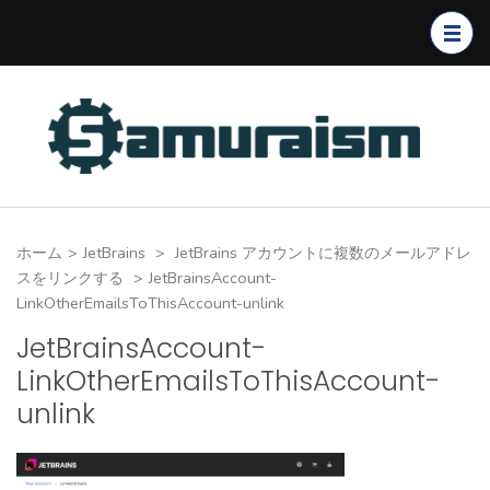
コ
ン
テ
ン
ツ
へ
ス
キ
ホーム
>
JetBrains
>
JetBrains アカウントに複数のメールアドレ
ッ
スをリンクする
>
JetBrainsAccount-
プ
LinkOtherEmailsToThisAccount-unlink
(Enter
JetBrainsAccount-
を
LinkOtherEmailsToThisAccount-
押
unlink
す)