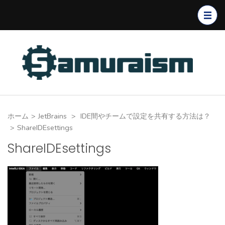
コ
ン
テ
ン
ツ
へ
ス
キ
ホーム
>
JetBrains
>
IDE間やチームで設定を共有する方法は？
ッ
>
ShareIDEsettings
プ
ShareIDEsettings
(Enter
を
押
す)