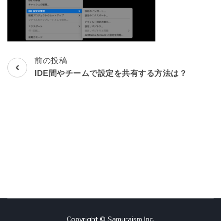
前の投稿
投
IDE間やチームで設定を共有する方法は？
稿
ナ
ビ
ゲ
ー
シ
ョ
Copyright © Samuraism Inc.