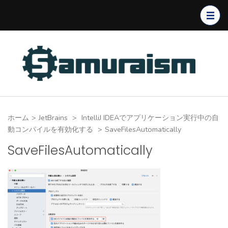
コ
ン
テ
ン
ツ
へ
ス
キ
ホーム
>
JetBrains
>
IntelliJ IDEAでアプリケーション実行中の自
ッ
動コンパイルを有効化する
>
SaveFilesAutomatically
プ
SaveFilesAutomatically
(Enter
を
押
す)