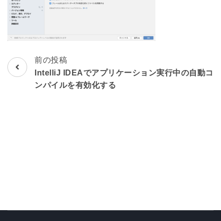
前の投稿
投
IntelliJ IDEAでアプリケーション実行中の自動コ
稿
ンパイルを有効化する
ナ
ビ
ゲ
ー
シ
ョ