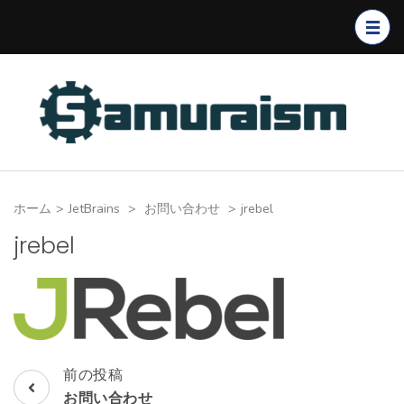
コ
ン
テ
ン
ツ
へ
ス
キ
ホーム
>
JetBrains
>
お問い合わせ
>
jrebel
ッ
プ
jrebel
(Enter
を
押
す)
前の投稿
投
お問い合わせ