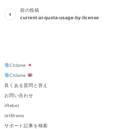
前の投稿
投
current-ai-quota-usage-by-license
稿
ナ
ビ
ゲ
CIclone
ー
CIclone
シ
良くある質問と答え
お問い合わせ
ョ
JRebel
ン
JetBrains
サポート記事を検索