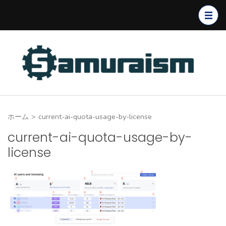
コ
ン
テ
ン
ツ
へ
ス
キ
ホーム
>
current-ai-quota-usage-by-license
ッ
プ
current-ai-quota-usage-by-
(Enter
license
を
押
す)