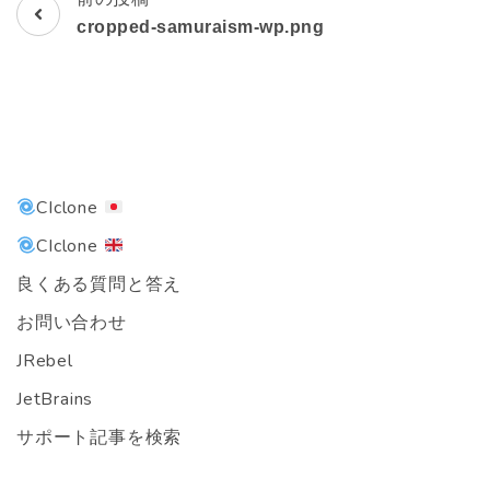
投
cropped-samuraism-wp.png
稿
ナ
ビ
ゲ
CIclone
ー
CIclone
シ
良くある質問と答え
お問い合わせ
ョ
JRebel
ン
JetBrains
サポート記事を検索