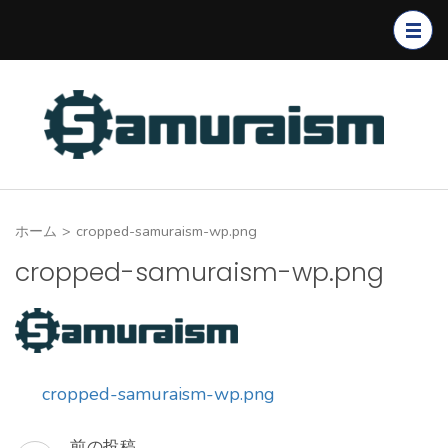
コ
ン
テ
ン
ツ
へ
ス
キ
ホーム
>
cropped-samuraism-wp.png
ッ
プ
cropped-samuraism-wp.png
(Enter
を
押
す)
cropped-samuraism-wp.png
前の投稿