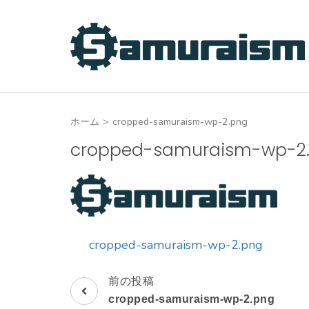
コ
ン
テ
ン
ツ
へ
ホーム
>
cropped-samuraism-wp-2.png
ス
キ
cropped-samuraism-wp-2
ッ
プ
(Enter
を
押
cropped-samuraism-wp-2.png
す)
前の投稿
投
cropped-samuraism-wp-2.png