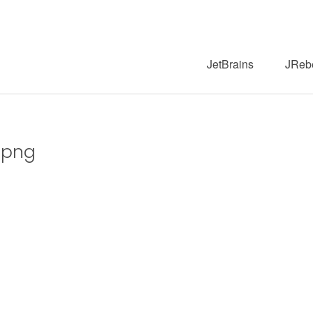
JetBrains
JReb
.png