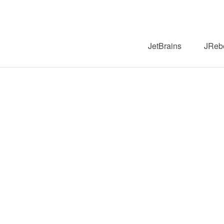
JetBrains
JReb