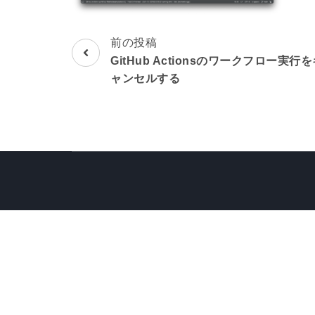
前の投稿
投
GitHub Actionsのワークフロー実行
稿
ャンセルする
ナ
ビ
ゲ
ー
シ
ョ
ン