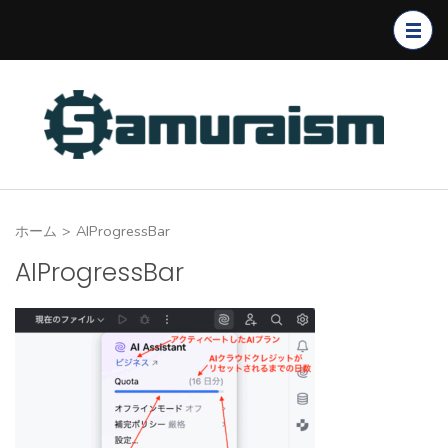
コ
ン
テ
ン
ツ
へ
ス
キ
ホーム
>
AIProgressBar
ッ
プ
AIProgressBar
(Enter
を
押
す)