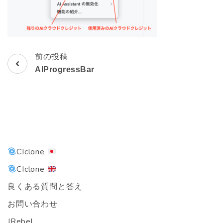
前の投稿
投
AIProgressBar
稿
ナ
ビ
ゲ
CIclone
ー
CIclone
シ
良くある質問と答え
お問い合わせ
ョ
JRebel