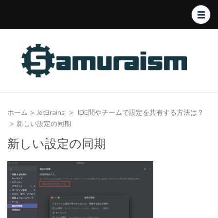
コ
ン
テ
ン
ツ
へ
ス
キ
ホーム
>
JetBrains
>
IDE間やチームで設定を共有する方法は？
ッ
>
新しい設定の同期
プ
新しい設定の同期
(Enter
を
押
す)