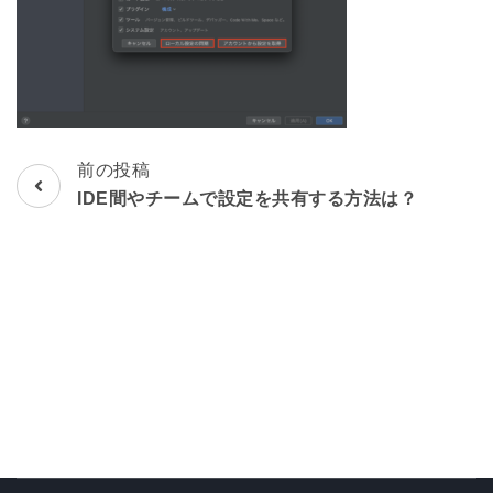
前の投稿
投
IDE間やチームで設定を共有する方法は？
稿
ナ
ビ
ゲ
ー
シ