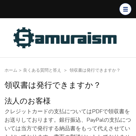
コ
ン
テ
ン
ツ
へ
ス
キ
ホーム
>
良くある質問と答え
>
領収書は発行できますか？
ッ
プ
領収書は発行できますか？
(Enter
を
法人のお客様
押
クレジットカードの支払についてはPDFで領収書を
す)
お送りしております。銀行振込、PayPalの支払につ
いては当方で発行する納品書をもって代えさせてい