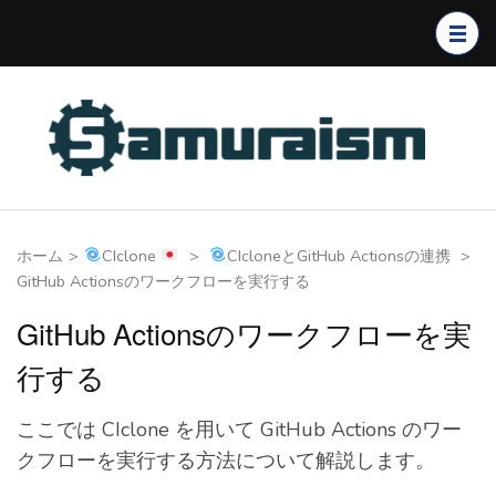
コ
ン
テ
ン
ツ
へ
ス
キ
ホーム
>
CIclone
>
CIcloneとGitHub Actionsの連携
>
ッ
GitHub Actionsのワークフローを実行する
プ
(Enter
GitHub Actionsのワークフローを実
を
行する
押
す)
ここでは CIclone を用いて GitHub Actions のワー
クフローを実行する方法について解説します。